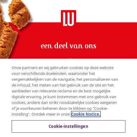
een deel van ons
Onze partners en wij gebruiken cookies op deze website
voor verschillende doeleinden, waaronder het
vergemakkelijken van de navigatie, het personaliseren van
de inhoud, het meten van het gebruik van de site en het
WORD LID VAN ONZE GEMEENSCHAP
aanbieden van relevante reclame en de best mogelijke
digitale ervaring. Je kunt instemmen met ons gebruik van
cookies, andere dan strikt noodzakelijke cookies weigeren
of je voorkeuren beheren door te klikken op "Cookie-
CONTACT
instelling". Ontdek meer in onze
Cookie Notice.
PRIVACYVERKLARING
COOKIEBELEID
Cookie-instellingen
GEBRUIKERSVOORWAARDEN