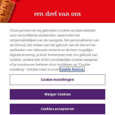
een deel van ons
Onze partners en wij gebruiken cookies op deze website
voor verschillende doeleinden, waaronder het
vergemakkelijken van de navigatie, het personaliseren van
WORD LID VAN ONZE GEMEENSCHAP
de inhoud, het meten van het gebruik van de site en het
aanbieden van relevante reclame en de best mogelijke
digitale ervaring. Je kunt instemmen met ons gebruik van
cookies, andere dan strikt noodzakelijke cookies weigeren
of je voorkeuren beheren door te klikken op "Cookie-
CONTACT
instelling". Ontdek meer in onze
Cookie Notice.
PRIVACYVERKLARING
COOKIEBELEID
Cookie-instellingen
GEBRUIKERSVOORWAARDEN
Weiger Cookies
© 2025 Mondelez International group - Alle rechten
voorbehouden
Cookies accepteren